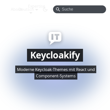
Expertise
About
Deutsch
Projects
Blog
Contact
Keycloakify
Moderne Keycloak-Themes mit React und
Component-Systems