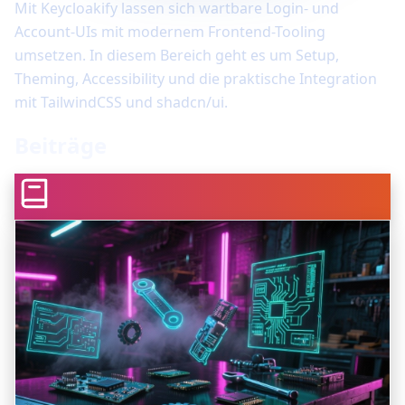
Mit Keycloakify lassen sich wartbare Login- und
Account-UIs mit modernem Frontend-Tooling
umsetzen. In diesem Bereich geht es um Setup,
Theming, Accessibility und die praktische Integration
mit TailwindCSS und shadcn/ui.
Beiträge