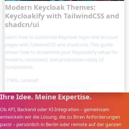
Modern Keycloak Themes:
Keycloakify with TailwindCSS and
shadcn/ui
Learn how to customize Keycloak login and account
pages with TailwindCSS and shadcn/ui. This guide
shows how to streamline your Keycloakify setup for
modern, consistent, and production-ready UI
components.
•
7 Min. Lesezeit
Keycloak
Keycloakify
OAuth
TailwindCSS
Ihre Idee. Meine Expertise.
Ob API, Backend oder KI-Integration – gemeinsam
entwickeln wir die Lösung, die zu Ihren Anforderungen
passt – persönlich in Berlin oder remote auf der ganzen