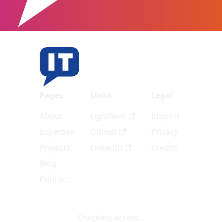
Pages
Links
Legal
About
LightNow
Imprint
Expertise
GitHub
Privacy
Projects
LinkedIn
Credits
Blog
Contact
Checking access…