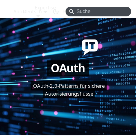
Expertise
About
Deutsch
Projects
Blog
Contact
OAuth
OAuth-2.0-Patterns für sichere
Autorisierungsflüsse