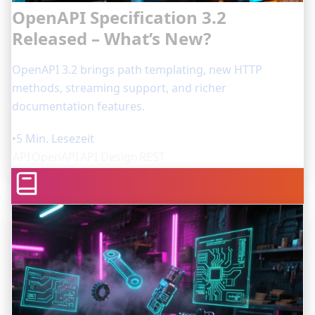
OpenAPI Specification 3.2
Released – What’s New?
OpenAPI 3.2 brings path templating, new HTTP
methods, streaming support, and richer
documentation features.
•
5 Min. Lesezeit
API
OpenAPI
API Design
REST