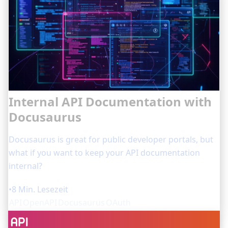
Internal API Documentation with
Docusaurus
Docusaurus is great for public developer portals, but
what if you want to keep your API documentation
internal?
•
8 Min. Lesezeit
API
OpenAPI
Docusaurus
OAuth