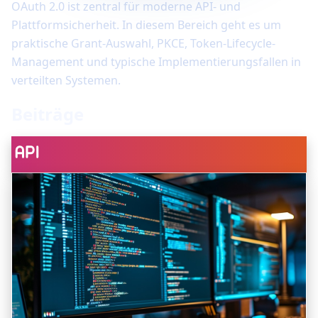
OAuth 2.0 ist zentral für moderne API- und
Plattformsicherheit. In diesem Bereich geht es um
praktische Grant-Auswahl, PKCE, Token-Lifecycle-
Management und typische Implementierungsfallen in
verteilten Systemen.
Beiträge