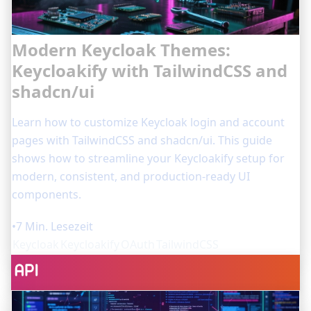
Modern Keycloak Themes:
Keycloakify with TailwindCSS and
shadcn/ui
Learn how to customize Keycloak login and account
pages with TailwindCSS and shadcn/ui. This guide
shows how to streamline your Keycloakify setup for
modern, consistent, and production-ready UI
components.
•
7 Min. Lesezeit
Keycloak
Keycloakify
OAuth
TailwindCSS