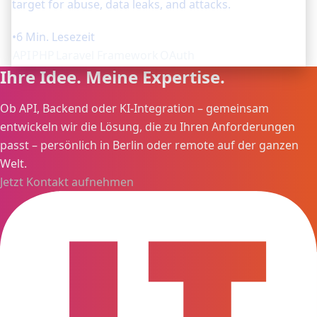
target for abuse, data leaks, and attacks.
•
6 Min. Lesezeit
API
PHP
Laravel Framework
OAuth
Ihre Idee. Meine Expertise.
Ob API, Backend oder KI-Integration – gemeinsam
entwickeln wir die Lösung, die zu Ihren Anforderungen
passt – persönlich in Berlin oder remote auf der ganzen
Welt.
Jetzt Kontakt aufnehmen