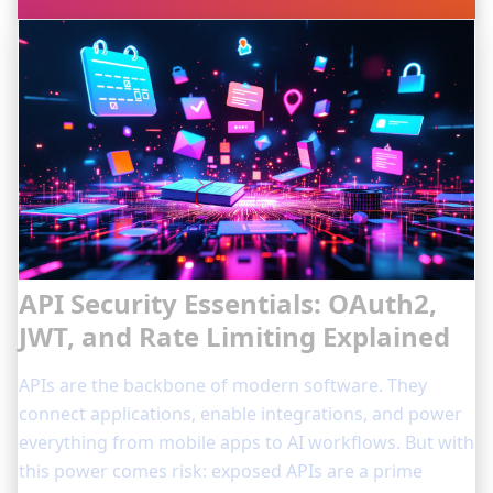
API Security Essentials: OAuth2,
JWT, and Rate Limiting Explained
APIs are the backbone of modern software. They
connect applications, enable integrations, and power
everything from mobile apps to AI workflows. But with
this power comes risk: exposed APIs are a prime