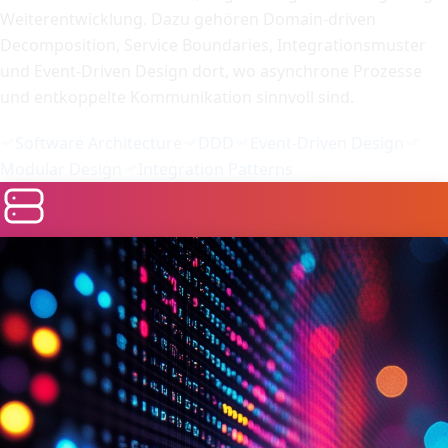
Weiterentwicklung. Dazu gehören Domain-driven
Decomposition, Service Boundaries, Integrationsmuster
und Event-Driven Design dort, wo asynchrone Prozesse
und entkoppelte Kommunikation sinnvoll sind.
Software Architecture
DDD
Event-Driven Design
Modular Design
Integration Patterns