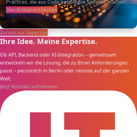
Practices, die aus Code belastbare Systeme machen...
Dev-Artikel entdecken
Zurück zur Expertise
Ihre Idee. Meine Expertise.
Ob API, Backend oder KI-Integration – gemeinsam
entwickeln wir die Lösung, die zu Ihren Anforderungen
passt – persönlich in Berlin oder remote auf der ganzen
Welt.
Jetzt Kontakt aufnehmen