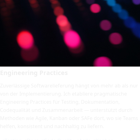
Engineering Practices
Zuverlässige Softwarelieferung hängt von mehr ab als nur
von der Implementierung. Ich etabliere pragmatische
Engineering Practices für Testing, Dokumentation,
Codequalität und Zusammenarbeit — unterstützt durch
Methoden wie Agile, Kanban oder SAFe dort, wo sie Teams
helfen, konsistent und nachhaltig zu liefern.