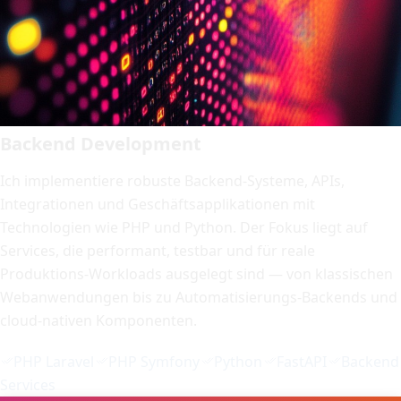
Backend Development
Ich implementiere robuste Backend-Systeme, APIs,
Integrationen und Geschäftsapplikationen mit
Technologien wie PHP und Python. Der Fokus liegt auf
Services, die performant, testbar und für reale
Produktions-Workloads ausgelegt sind — von klassischen
Webanwendungen bis zu Automatisierungs-Backends und
cloud-nativen Komponenten.
PHP Laravel
PHP Symfony
Python
FastAPI
Backend
Services