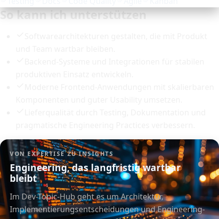
Testing
Docs
Code Quality
Agile
Kanban
So kann ich unterstützen
Softwarearchitekturen gestalten, die mit Produkt
und Team wartbar bleiben.
Backend-Systeme und Integrationen für stabilen
produktiven Einsatz entwickeln.
Moderne Frontend-Anwendungen mit skalierbaren
Komponenten und guter Usability umsetzen.
Lieferqualität durch Testing, Dokumentation und
pragmatische Engineering Practices verbessern.
VON EXPERTISE ZU INSIGHTS
Engineering, das langfristig wartbar
bleibt
Im Dev-Topic-Hub geht es um Architektur,
Implementierungsentscheidungen und Engineering-