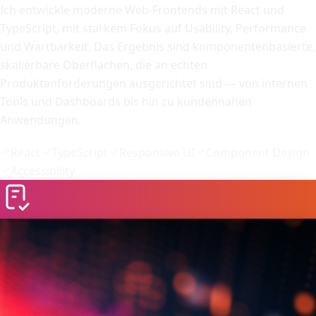
Ich entwickle moderne Web-Frontends mit React und
TypeScript, mit starkem Fokus auf Usability, Performance
und Wartbarkeit. Das Ergebnis sind komponentenbasierte,
skalierbare Oberflächen, die an echten
Produktanforderungen ausgerichtet sind — von internen
Tools und Dashboards bis hin zu kundennahen
Anwendungen.
React
TypeScript
Responsive UI
Component Design
Accessibility